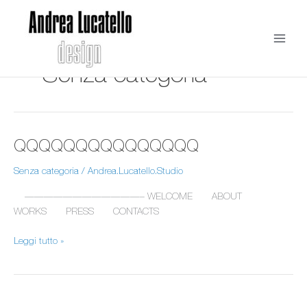
Vai
al
contenuto
Senza categoria
QQQQQQQQQQQQQQQ
QQQQQQQQQQQQQQQ
Senza categoria
/
Andrea.Lucatello.Studio
————————————– WELCOME ABOUT
WORKS PRESS CONTACTS
Leggi tutto »