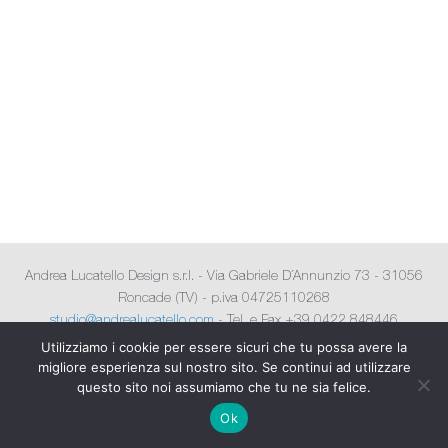
Andrea Lucatello Design s.r.l. - Via Gabriele D´Annunzio 73 - 31056
Roncade (TV) - p.iva 04725110268
studio@andrealucatello.com
- Tel. e Fax +39 0422 848446
All company names and trademarks are the property of their respective
Utilizziamo i cookie per essere sicuri che tu possa avere la
owners
migliore esperienza sul nostro sito. Se continui ad utilizzare
questo sito noi assumiamo che tu ne sia felice.
Copyright © 2026 - Andrea Lucatello Design
Ok